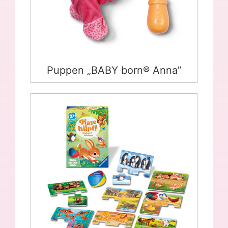
Puppen „BABY born® Anna”
Hase hüpf!