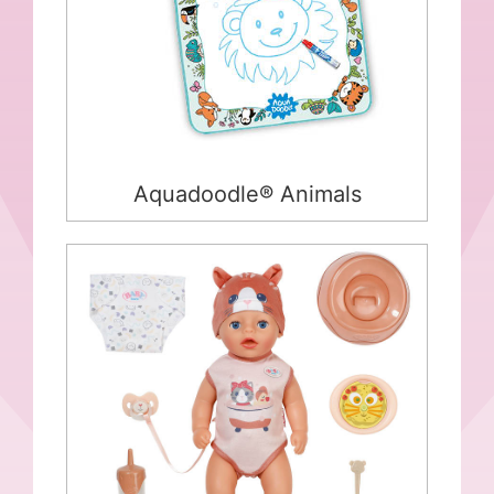
Aquadoodle® Animals
Puppe „BABY born® Lena Katze”